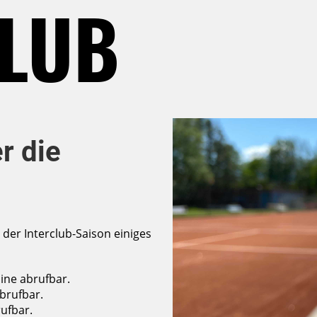
CLUB
r die
 der Interclub-Saison einiges
ine abrufbar.
abrufbar.
rufbar.