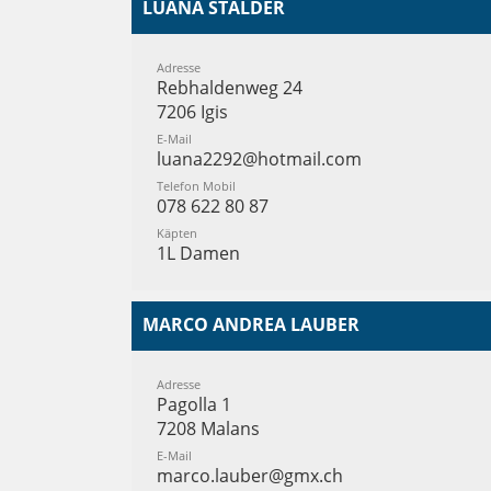
LUANA STALDER
Adresse
Rebhaldenweg 24
7206 Igis
E-Mail
luana2292@hotmail.com
Telefon Mobil
078 622 80 87
Käpten
1L Damen
MARCO ANDREA LAUBER
Adresse
Pagolla 1
7208 Malans
E-Mail
marco.lauber@gmx.ch