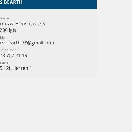
S BEARTH
dresse
reuzwiesenstrasse 6
206 Igis
-Mail
rs.bearth.78@gmail.com
elefon Mobil
78 707 21 19
äpten
5+ 2L Herren 1