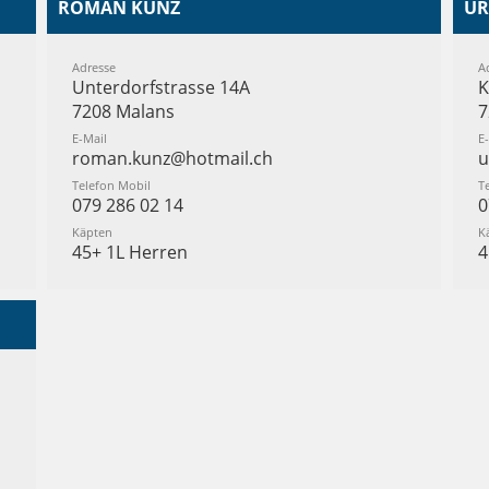
ROMAN KUNZ
UR
Adresse
A
Unterdorfstrasse 14A
K
7208 Malans
7
E-Mail
E
roman.kunz@hotmail.ch
u
Telefon Mobil
T
079 286 02 14
0
Käpten
K
45+ 1L Herren
4