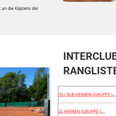
t an die Käptens der
INTERCLUB
RANGLIST
35+ NLB HERREN (GRUPPE )
2L HERREN (GRUPPE )