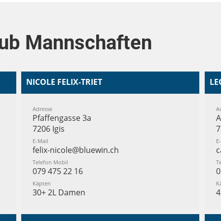
lub Mannschaften
NICOLE FELIX-TRIET
LE
Adresse
A
Pfaffengasse 3a
A
7206 Igis
7
E-Mail
E
felix-nicole@bluewin.ch
c
Telefon Mobil
T
079 475 22 16
0
Käpten
K
30+ 2L Damen
4