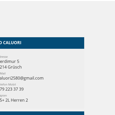
O CALUORI
dresse
erdimur 5
214 Grüsch
-Mail
aluori2580@gmail.com
elefon Mobil
79 223 37 39
äpten
5+ 2L Herren 2