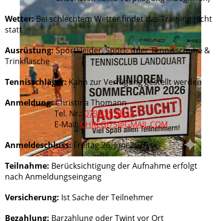
Wetter:
Bei schlechtem Wetter findet das Training nicht
statt
Ausrüstung:
Sportkleider, Sport- oder Tennisschuhe &
Trinkflasche
Tennisschläger:
Kann zur Verfügung gestellt werden
Anmeldung:
Christina Thomann
Tel. Nr.:
079 439 38 14
E-Mail:
CHREGI75@GMAIL.COM
Anmeldeschluss:
Freitag 26. Juni 2026
Teilnahme:
Berücksichtigung der Aufnahme erfolgt
nach Anmeldungseingang
Versicherung:
Ist Sache der Teilnehmer
Bezahlung:
Barzahlung oder Twint vor Ort